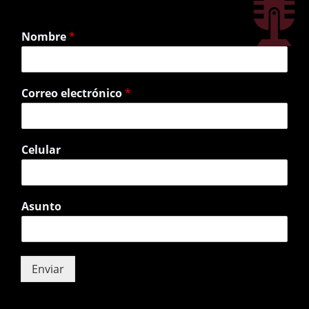
f
Nombre
*
Correo electrónico
*
Celular
Asunto
Enviar