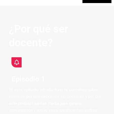
¿Por qué ser
docente?
Episodio 1
En este episodio introductorio te contamos sobre
nosotras, por qué decidimos ser docentes y por qué
este podcast será un medio para generar
conversación y apoyo entre los docentes, padres,