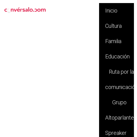
Inicio
Cultura
Familia
Educación
Ruta por la
comunicació
Grupo
Altoparlante
Spreaker