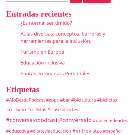
Entradas recientes
¿Es normal ser tímido?
Aulas diversas: conceptos, barreras y
herramientas para la inclusión.
Turismo en Europa
Educación Inclusiva
Pautas en Finanzas Personales
Etiquetas
#AloBestiaPodcast
#bar
#bicicultura
#biciletas
#apps
#ciclismo
#ciclistas
#clasesdeartes
#convérsalo
#conversalopodcast
#docentedeartes
#entrevistas
#educativa
#elarteylaeducacion
#español