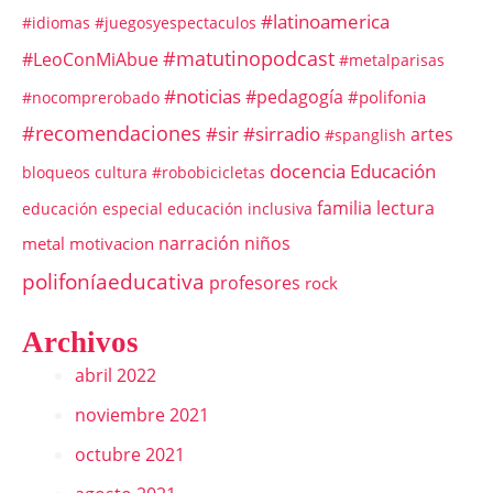
#latinoamerica
#idiomas
#juegosyespectaculos
#matutinopodcast
#LeoConMiAbue
#metalparisas
#noticias
#pedagogía
#polifonia
#nocomprerobado
#recomendaciones
#sir
#sirradio
artes
#spanglish
docencia
Educación
bloqueos
cultura #robobicicletas
familia
lectura
educación especial
educación inclusiva
narración
niños
metal
motivacion
polifoníaeducativa
profesores
rock
Archivos
abril 2022
noviembre 2021
octubre 2021