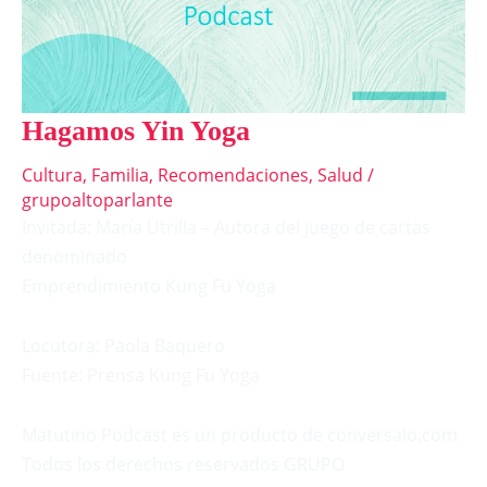
Hagamos Yin Yoga
Cultura
,
Familia
,
Recomendaciones
,
Salud
/
grupoaltoparlante
Invitada: María Utrilla – Autora del juego de cartas
denominado
Emprendimiento Kung Fu Yoga
Locutora: Paola Baquero
Fuente: Prensa Kung Fu Yoga
Matutino Podcast es un producto de conversalo.com
Todos los derechos reservados GRUPO