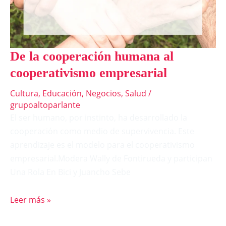
De la cooperación humana al
cooperativismo empresarial
Cultura
,
Educación
,
Negocios
,
Salud
/
grupoaltoparlante
El ser humano, por instinto, ha desarrollado la
cooperación como medio de supervivencia. Este
aprendizaje es el modelo para el cooperativismo
empresarial.Modera Wally de Fontirueda y participan
Una Rola En Bici y Juancho Sebe
Leer más »