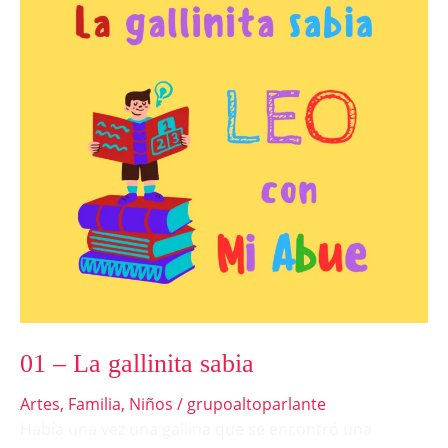
gallinita
sabia
01 – La gallinita sabia
Artes
,
Familia
,
Niños
/
grupoaltoparlante
Había una vez una gallina que se encontró una