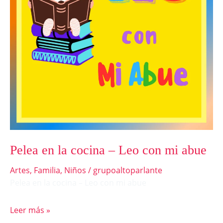
Leo
con
mi
abue
Pelea en la cocina – Leo con mi abue
Artes
,
Familia
,
Niños
/
grupoaltoparlante
Pelea en la cocina – Leo con mi abue
Leer más »