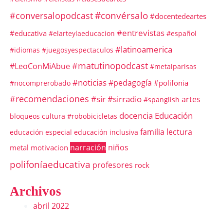
#convérsalo
#conversalopodcast
#docentedeartes
#entrevistas
#educativa
#elarteylaeducacion
#español
#latinoamerica
#idiomas
#juegosyespectaculos
#matutinopodcast
#LeoConMiAbue
#metalparisas
#noticias
#pedagogía
#polifonia
#nocomprerobado
#recomendaciones
#sir
#sirradio
artes
#spanglish
docencia
Educación
bloqueos
cultura #robobicicletas
familia
lectura
educación especial
educación inclusiva
narración
niños
metal
motivacion
polifoníaeducativa
profesores
rock
Archivos
abril 2022