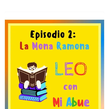
La
Mona
Ramona
–
Leo
con
mi
abue