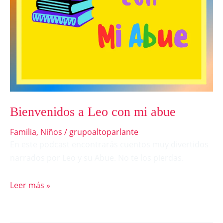
Bienvenidos a Leo con mi abue
Familia
,
Niños
/
grupoaltoparlante
En este podcast encontrarás cuentos muy divertidos
narrados por Leo y su Abue. No te los pierdas.
Leer más »