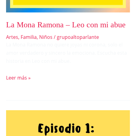
La Mona Ramona – Leo con mi abue
Artes
,
Familia
,
Niños
/
grupoaltoparlante
La Mona Ramona no quiere joyas ni corona, solo el
amor verdadero y sincero la emociona. Escucha esta
historia en Leo con mi abue.
Leer más »
01
–
La