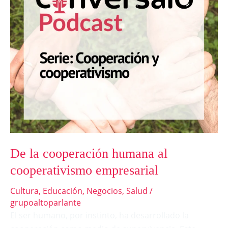
cooperativismo
empresarial
De la cooperación humana al
cooperativismo empresarial
Cultura
,
Educación
,
Negocios
,
Salud
/
grupoaltoparlante
El ser humano, por instinto, ha desarrollado la