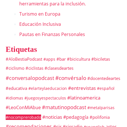
herramientas para la inclusión.
Turismo en Europa
Educación Inclusiva
Pautas en Finanzas Personales
Etiquetas
#AloBestiaPodcast
#bar
#bicicultura
#biciletas
#apps
#ciclismo
#ciclistas
#clasesdeartes
#convérsalo
#conversalopodcast
#docentedeartes
#entrevistas
#educativa
#elarteylaeducacion
#español
#latinoamerica
#idiomas
#juegosyespectaculos
#matutinopodcast
#LeoConMiAbue
#metalparisas
#noticias
#pedagogía
#polifonia
#nocomprerobado
#recomendaciones
#sir
#sirradio
artes
#spanglish