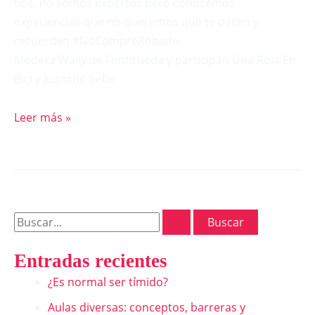
tips, no somos expertos pero conocemos
experiencias que no queremos que te pasen y
recuerden #NoCompreRobado.
Modera Wally de Fontirueda y participan Una Rola En
Bici y Juancho Sebe
Leer más »
Entradas recientes
¿Es normal ser tímido?
Aulas diversas: conceptos, barreras y