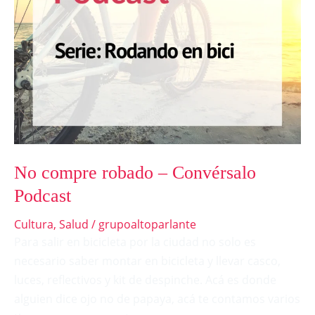
No compre robado – Convérsalo
Podcast
Cultura
,
Salud
/
grupoaltoparlante
Para salir en bicicleta por la ciudad no solo es
necesario saber montar en bicicleta y llevar casco,
luces, reflectivos y kit de despinche. Acá es donde
alguien dice ojo no de papaya, acá te contamos varios