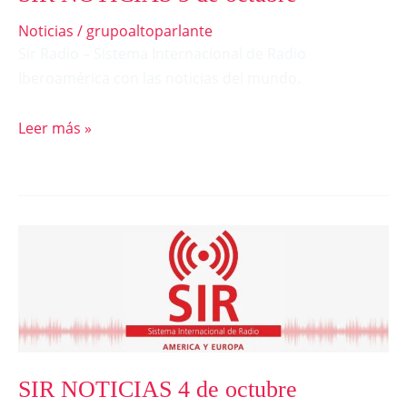
Noticias
/
grupoaltoparlante
Sir Radio – Sistema Internacional de Radio
Iberoamérica con las noticias del mundo.
Leer más »
SIR
NOTICIAS
4
de
octubre
SIR NOTICIAS 4 de octubre