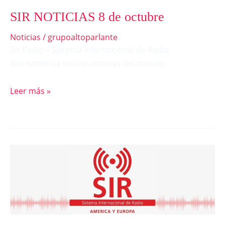
SIR NOTICIAS 8 de octubre
Noticias
/
grupoaltoparlante
Sir Radio – Sistema Internacional de Radio
Iberoamérica con las noticias del mundo.
Leer más »
SIR
NOTICIAS
7
de
octubre