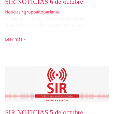
SIR NOTICIAS 6 de octubre
Noticias
/
grupoaltoparlante
Sir Radio – Sistema Internacional de Radio
Iberoamérica con las noticias del mundo.
Leer más »
SIR
NOTICIAS
5
de
octubre
SIR NOTICIAS 5 de octubre