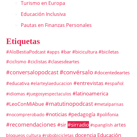
Turismo en Europa
Educación Inclusiva
Pautas en Finanzas Personales
Etiquetas
#AloBestiaPodcast
#bar
#bicicultura
#biciletas
#apps
#ciclismo
#ciclistas
#clasesdeartes
#convérsalo
#conversalopodcast
#docentedeartes
#entrevistas
#educativa
#elarteylaeducacion
#español
#latinoamerica
#idiomas
#juegosyespectaculos
#matutinopodcast
#LeoConMiAbue
#metalparisas
#noticias
#pedagogía
#polifonia
#nocomprerobado
#recomendaciones
#sir
#sirradio
artes
#spanglish
docencia
Educación
bloqueos
cultura #robobicicletas