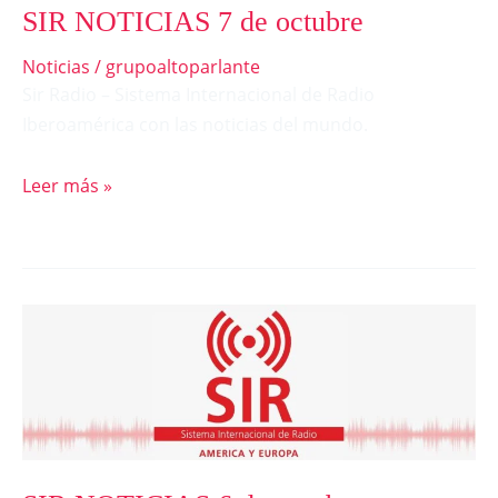
SIR NOTICIAS 7 de octubre
Noticias
/
grupoaltoparlante
Sir Radio – Sistema Internacional de Radio
Iberoamérica con las noticias del mundo.
Leer más »
SIR
NOTICIAS
6
de
octubre