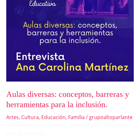
herramientas
para
la
inclusión.
Aulas diversas: conceptos, barreras y
herramientas para la inclusión.
Artes
,
Cultura
,
Educación
,
Familia
/
grupoaltoparlante
Aulas diversas: conceptos, barreras y herramientas
para la inclusión.