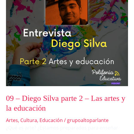
parte
2
–
Las
artes
y
la
educación
09 – Diego Silva parte 2 – Las artes y
la educación
Artes
,
Cultura
,
Educación
/
grupoaltoparlante
¿Qué es arte? ¿Estamos preparados para enseñar