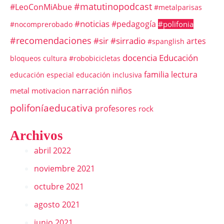
#matutinopodcast
#LeoConMiAbue
#metalparisas
#noticias
#pedagogía
#polifonia
#nocomprerobado
#recomendaciones
#sir
#sirradio
artes
#spanglish
docencia
Educación
bloqueos
cultura #robobicicletas
familia
lectura
educación especial
educación inclusiva
narración
niños
metal
motivacion
polifoníaeducativa
profesores
rock
Archivos
abril 2022
noviembre 2021
octubre 2021
agosto 2021
junio 2021