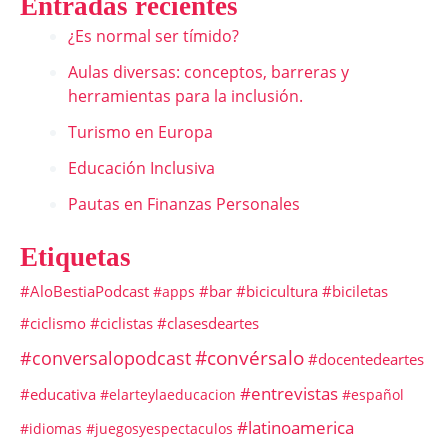
Entradas recientes
¿Es normal ser tímido?
Aulas diversas: conceptos, barreras y
herramientas para la inclusión.
Turismo en Europa
Educación Inclusiva
Pautas en Finanzas Personales
Etiquetas
#AloBestiaPodcast
#bar
#bicicultura
#biciletas
#apps
#ciclismo
#ciclistas
#clasesdeartes
#convérsalo
#conversalopodcast
#docentedeartes
#entrevistas
#educativa
#elarteylaeducacion
#español
#latinoamerica
#idiomas
#juegosyespectaculos