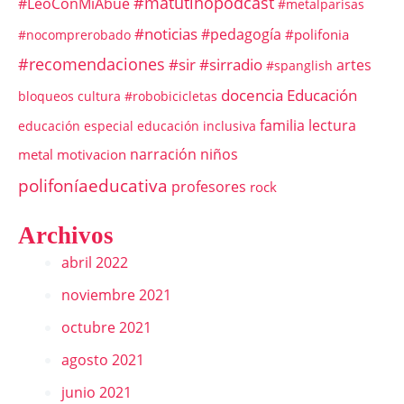
#matutinopodcast
#LeoConMiAbue
#metalparisas
#noticias
#pedagogía
#polifonia
#nocomprerobado
#recomendaciones
#sir
#sirradio
artes
#spanglish
docencia
Educación
bloqueos
cultura #robobicicletas
familia
lectura
educación especial
educación inclusiva
narración
niños
metal
motivacion
polifoníaeducativa
profesores
rock
Archivos
abril 2022
noviembre 2021
octubre 2021
agosto 2021
junio 2021