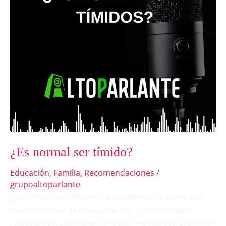
¿Es normal ser tímido?
Educación
,
Familia
,
Recomendaciones
/
grupoaltoparlante
¿Es normal ser tímidos? La pandemia ha cambiado
nuestra forma de relacionarnos. ¿Quieres saber
cómo mejorar tu comunicación? escucha el siguiente