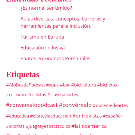
¿Es normal ser tímido?
Aulas diversas: conceptos, barreras y
herramientas para la inclusión.
Turismo en Europa
Educación Inclusiva
Pautas en Finanzas Personales
Etiquetas
#AloBestiaPodcast
#bar
#bicicultura
#biciletas
#apps
#ciclismo
#ciclistas
#clasesdeartes
#convérsalo
#conversalopodcast
#docentedeartes
#entrevistas
#educativa
#elarteylaeducacion
#español
#latinoamerica
#idiomas
#juegosyespectaculos