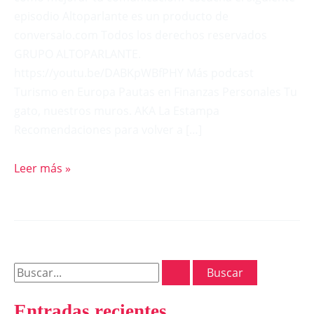
episodio Altoparlante es un producto de
conversalo.com Todos los derechos reservados
GRUPO ALTOPARLANTE.
https://youtu.be/DABKpWBfPHY Más podcast
Turismo en Europa Pautas en Finanzas Personales Tu
gato, nuestros muros. AKA La Estampa
Recomendaciones para volver a […]
Leer más »
Entradas recientes