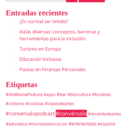
Entradas recientes
¿Es normal ser tímido?
Aulas diversas: conceptos, barreras y
herramientas para la inclusión.
Turismo en Europa
Educación Inclusiva
Pautas en Finanzas Personales
Etiquetas
#AloBestiaPodcast
#bar
#bicicultura
#biciletas
#apps
#ciclismo
#ciclistas
#clasesdeartes
#convérsalo
#conversalopodcast
#docentedeartes
#entrevistas
#educativa
#elarteylaeducacion
#español