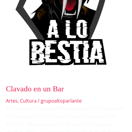
Clavado en un Bar
Artes
,
Cultura
/
grupoaltoparlante
Bienvenidos al que podemos asegurar es el episodio
más «caspa» en la historia actual y futura de este
podcast. Aquí escucharán las canciones que por