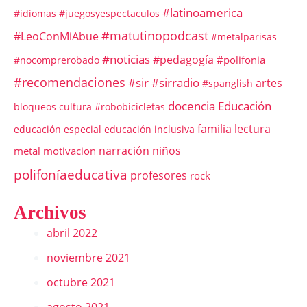
#latinoamerica
#idiomas
#juegosyespectaculos
#matutinopodcast
#LeoConMiAbue
#metalparisas
#noticias
#pedagogía
#polifonia
#nocomprerobado
#recomendaciones
#sir
#sirradio
artes
#spanglish
docencia
Educación
bloqueos
cultura #robobicicletas
familia
lectura
educación especial
educación inclusiva
narración
niños
metal
motivacion
polifoníaeducativa
profesores
rock
Archivos
abril 2022
noviembre 2021
octubre 2021
agosto 2021