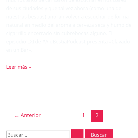
muchos años se cansaron de escuchar en los bares
de sus ciudades y que tal vez ahora (como una de
nuestras bestias) añoran volver a escuchar de forma
natural en medio del aroma a cerveza seca y humo de
cigarrillo encerrado sin cubrebocas alguno. El
episodio LXI de #AloBestiaPodcast presenta «Clavado
en un Bar».
Leer más »
←
Anterior
1
2