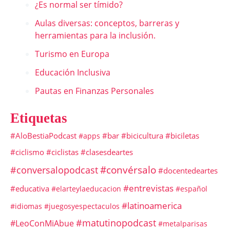
¿Es normal ser tímido?
Aulas diversas: conceptos, barreras y
herramientas para la inclusión.
Turismo en Europa
Educación Inclusiva
Pautas en Finanzas Personales
Etiquetas
#AloBestiaPodcast
#bar
#bicicultura
#biciletas
#apps
#ciclismo
#ciclistas
#clasesdeartes
#convérsalo
#conversalopodcast
#docentedeartes
#entrevistas
#educativa
#elarteylaeducacion
#español
#latinoamerica
#idiomas
#juegosyespectaculos
#matutinopodcast
#LeoConMiAbue
#metalparisas