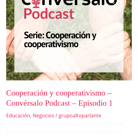
Podcast
–
Episodio
1
Cooperación y cooperativismo –
Convérsalo Podcast – Episodio 1
Educación
,
Negocios
/
grupoaltoparlante
La cooperación y el cooperativismo son el recurso
para superar las crisis. Una nueva pandemia en el