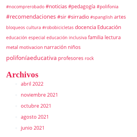
#noticias
#pedagogía
#polifonia
#nocomprerobado
#recomendaciones
#sir
#sirradio
artes
#spanglish
docencia
Educación
bloqueos
cultura #robobicicletas
familia
lectura
educación especial
educación inclusiva
narración
niños
metal
motivacion
polifoníaeducativa
profesores
rock
Archivos
abril 2022
noviembre 2021
octubre 2021
agosto 2021
junio 2021