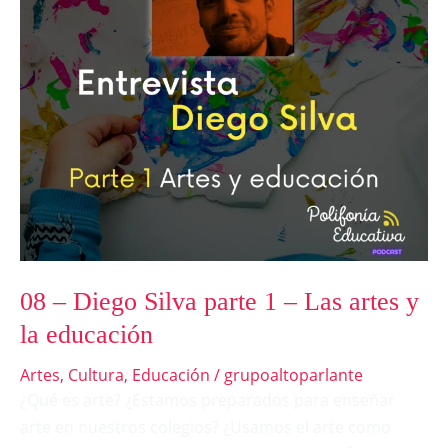
1
–
Las
artes
y
la
educación
08 – Diego Silva parte 1 – Las artes y
la educación
Artes
,
Cultura
,
Educación
/
grupoaltoparlante
¿Qué es arte? ¿Estamos preparados para enseñar
arte en nuestros colegios? ¿Usamos el arte como