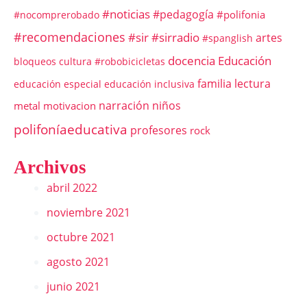
#noticias
#pedagogía
#polifonia
#nocomprerobado
#recomendaciones
#sir
#sirradio
artes
#spanglish
docencia
Educación
bloqueos
cultura #robobicicletas
familia
lectura
educación especial
educación inclusiva
narración
niños
metal
motivacion
polifoníaeducativa
profesores
rock
Archivos
abril 2022
noviembre 2021
octubre 2021
agosto 2021
junio 2021