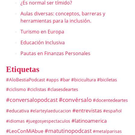
¿Es normal ser tímido?
Aulas diversas: conceptos, barreras y
herramientas para la inclusión.
Turismo en Europa
Educación Inclusiva
Pautas en Finanzas Personales
Etiquetas
#AloBestiaPodcast
#bar
#bicicultura
#biciletas
#apps
#ciclismo
#ciclistas
#clasesdeartes
#convérsalo
#conversalopodcast
#docentedeartes
#entrevistas
#educativa
#elarteylaeducacion
#español
#latinoamerica
#idiomas
#juegosyespectaculos
#matutinopodcast
#LeoConMiAbue
#metalparisas