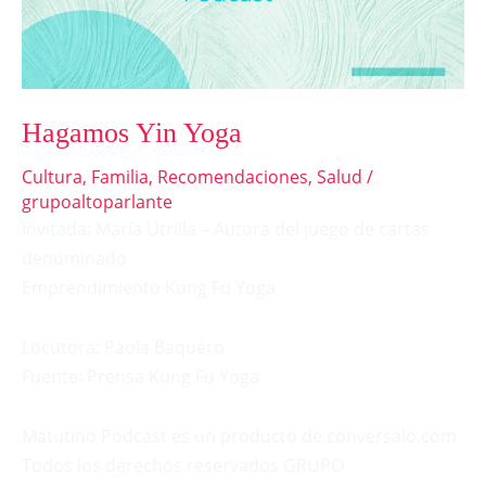
Hagamos Yin Yoga
Cultura
,
Familia
,
Recomendaciones
,
Salud
/
grupoaltoparlante
Invitada: María Utrilla – Autora del juego de cartas
denominado
Emprendimiento Kung Fu Yoga
Locutora: Paola Baquero
Fuente: Prensa Kung Fu Yoga
Matutino Podcast es un producto de conversalo.com
Todos los derechos reservados GRUPO