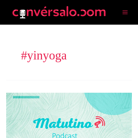
Ir
B
Mai
al
u
Men
contenido
s
c
a
#yinyoga
r
p
o
r
:
Hagamos
Yin
Yoga